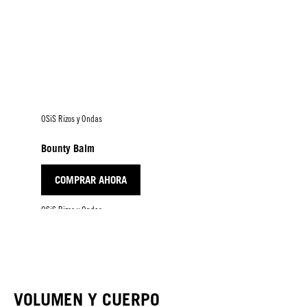
OSiS Rizos y Ondas
Bounty Balm
COMPRAR AHORA
OSiS Rizos y Ondas
OSiS Rizos y Ondas
Tipsy Twirl
Curl Jam
COMPRAR AHORA
COMPRAR AHORA
VOLUMEN Y CUERPO