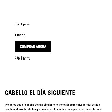
OSiS Fijación
Elastic
COMPRAR AHORA
OSiS Fijación
OSiS Fijación
OSiS Fijación
Session
Freeze
Freeze Pump
COMPRAR AHORA
COMPRAR AHORA
COMPRAR AHORA
CABELLO EL DÍA SIGUIENTE
¡No dejes que el cabello del día siguiente te frene! Nuestro salvador del estilo y
práctico ahorrador de tiempo mantiene el cabello con aspecto de recién lavado.