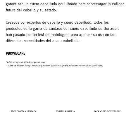
garantizan un cuero cabelludo equilibrado para sobrecargar la calidad
futura del cabello y su estado.
Creados por expertos de cabello y cuero cabelludo, todos los
productos de la gama de cuidado del cuero cabelludo de Bonacure
han pasado por un test dermatológico para aprobar su uso en las
diferentes necesidades del cuero cabelludo.
#BCWECARE
*Libre de ingredientes de origen animal.
**Libre de Sodium Lauryl Sulphate y Sodium Laureth Sulphate, siliconas y colorantes artificiales.
TECNOLOGÍA AVANZADA
FÓRMULA LIMPIA
PACKAGING SOSTENIBLE