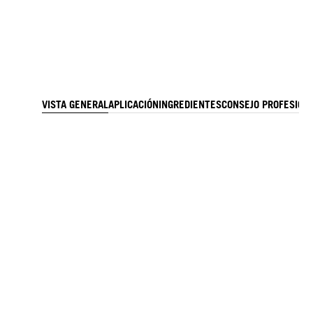
VISTA GENERAL
APLICACIÓN
INGREDIENTES
CONSEJO PROFESION