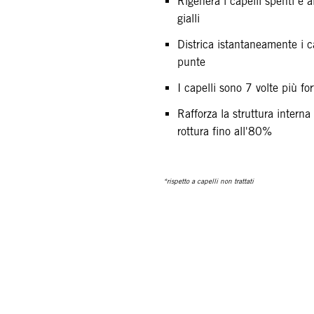
Rigenera i capelli spenti e a
gialli
Districa istantaneamente i c
punte
I capelli sono 7 volte più fo
Rafforza la struttura interna
rottura fino all'80%
*rispetto a capelli non trattati