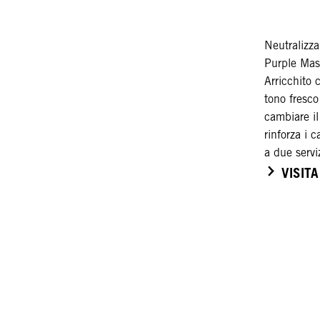
Neutralizz
Purple Ma
Arricchito 
tono fresc
cambiare il
rinforza i 
a due servi
VISIT