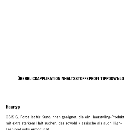
ÜBERBLICK
APPLIKATION
INHALTSSTOFFE
PROFI-TIPP
DOWNLOAD
Haartyp
OSiS G. Force ist für Kund:innen geeignet, die ein Haarstyling-Produkt
mit extra starkem Halt suchen, das sowohl klassische als auch High-
Fashion-Looks ermöglicht.