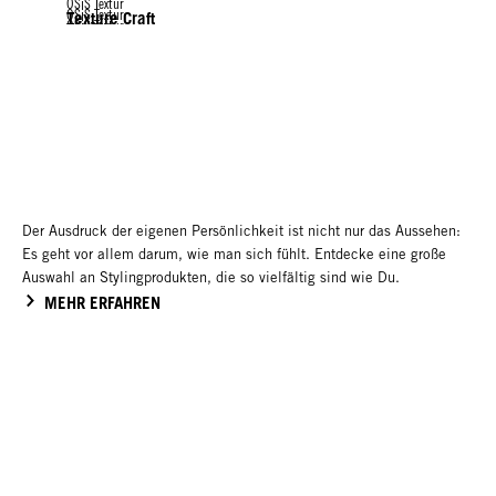
OSiS Textur
OSiS Textur
Texture Craft
OSiS Textur
Thrill
OSiS Textur
Flexwax
Mess Up
Dust It
Mighty Matte
Rock Hard
Der Ausdruck der eigenen Persönlichkeit ist nicht nur das Aussehen:
Es geht vor allem darum, wie man sich fühlt. Entdecke eine große
Auswahl an Stylingprodukten, die so vielfältig sind wie Du.
MEHR ERFAHREN