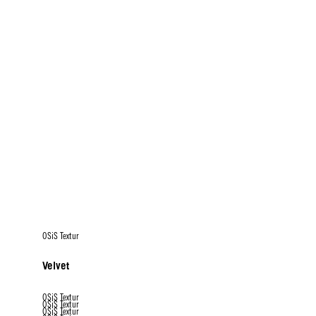
OSiS Textur
Velvet
OSiS Textur
OSiS Textur
OSiS Textur