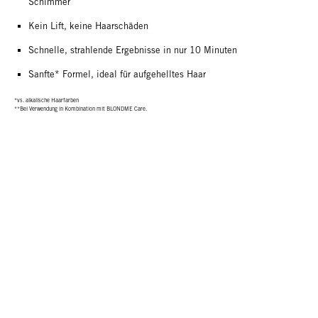
Schimmer
Kein Lift, keine Haarschäden
Schnelle, strahlende Ergebnisse in nur 10 Minuten
Sanfte* Formel, ideal für aufgehelltes Haar
*vs. alkalische Haarfarben
**Bei Verwendung in Kombination mit BLONDME Care.