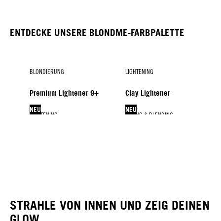
ENTDECKE UNSERE BLONDME-FARBPALETTE
BLONDIERUNG
LIGHTENING
Premium Lightener 9+
Clay Lightener
NEU
NEU
LIGHTENING
LIFTING & BLENDING
LIFTING & BLENDING
Entwickler
Bleach & Tone
Lift & Blend
Blonde Lifting
BLONDME Colour
NEU
STRAHLE VON INNEN UND ZEIG DEINEN
GLOW