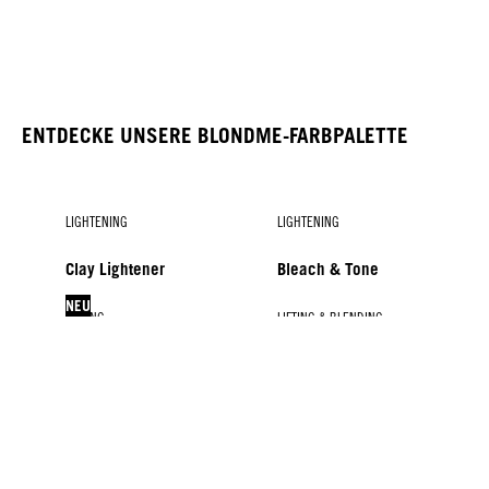
ENTDECKE UNSERE BLONDME-FARBPALETTE
LIGHTENING
LIGHTENING
Clay Lightener
Bleach & Tone
NEU
TONING
LIFTING & BLENDING
LIFTING & BLENDING
Entwickler
Glow Toners
Lift & Blend
Blonde Lifting
BLONDME Colour
NEU
NEU