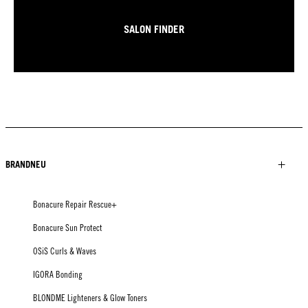
SALON FINDER
BRANDNEU
Bonacure Repair Rescue+
Bonacure Sun Protect
OSiS Curls & Waves
IGORA Bonding
BLONDME Lighteners & Glow Toners