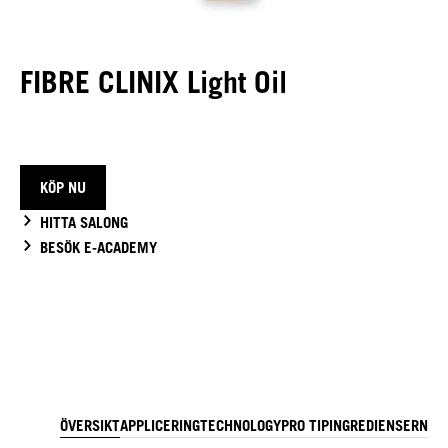
FIBRE CLINIX Light Oil
KÖP NU
HITTA SALONG
BESÖK E-ACADEMY
ÖVERSIKT
APPLICERING
TECHNOLOGY
PRO TIP
INGREDIENSER
NER