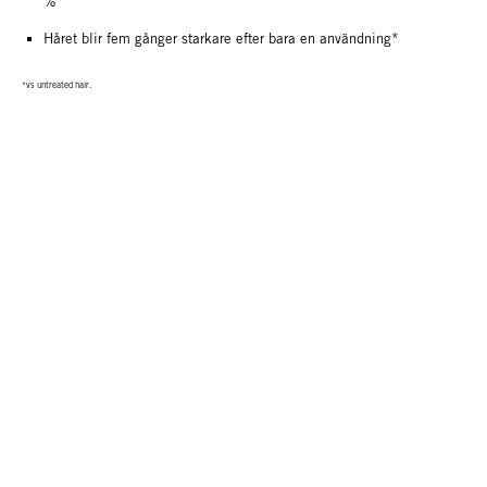
%
Håret blir fem gånger starkare efter bara en användning*
*vs untreated hair.