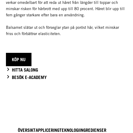
verkar omedelbart för att reda ut håret från längder till toppar och
minskar risken för hårbrott med upp till 80 procent. Håret blir upp till
fem gånger starkare efter bara en användning.
Balsamet slätar ut och förseglar ytan på poröst hår, vilket minskar
friss och förbättrar elasticiteten.
KÖP NU
HITTA SALONG
BESÖK E-ACADEMY
ÖVERSIKT
APPLICERING
TEKNOLOGI
INGREDIENSER