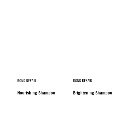
BOND REPAIR
BOND REPAIR
Nourishing Shampoo
Brightening Shampoo
BOND REPAIR
BOND REPAIR
Nourishing Mask
Sealing Balm