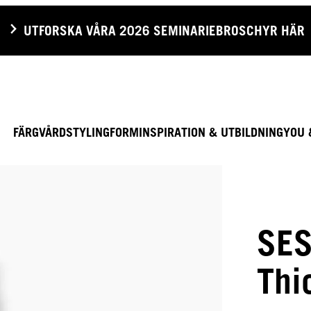
UTFORSKA VÅRA 2026 SEMINARIEBROSCHYR HÄR
FÄRG
VÅRD
STYLING
FORM
INSPIRATION & UTBILDNING
YOU 
SES
Thi