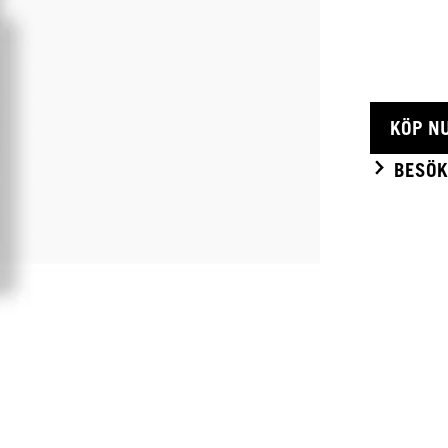
KÖP N
BESÖK