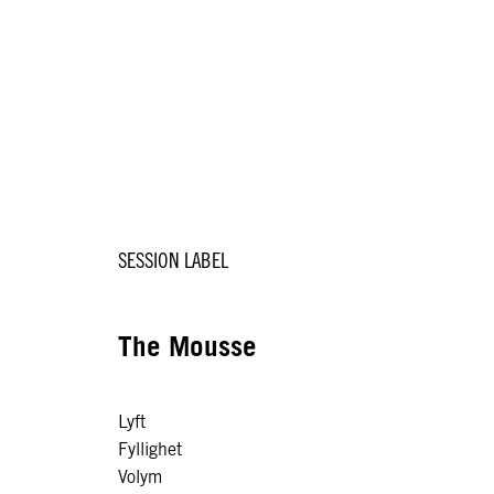
SESSION LABEL
SESSION
The Mousse
The 
Lyft
Prepp
Fyllighet
Skydd
Volym
Definiti