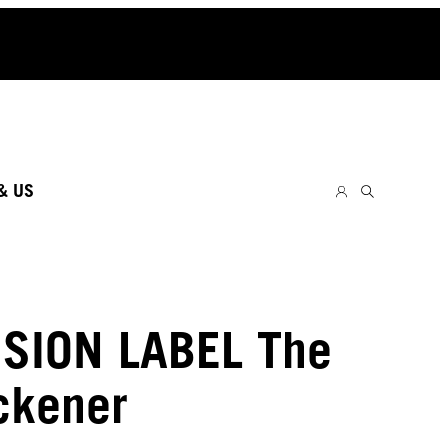
& US
SION LABEL The
ckener