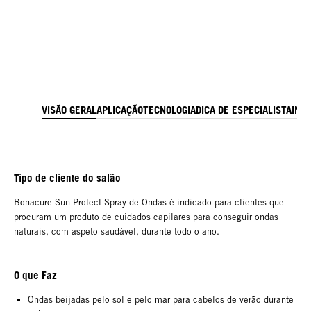
VISÃO GERAL
APLICAÇÃO
TECNOLOGIA
DICA DE ESPECIALISTA
ING
Tipo de cliente do salão
Bonacure Sun Protect Spray de Ondas é indicado para clientes que
procuram um produto de cuidados capilares para conseguir ondas
naturais, com aspeto saudável, durante todo o ano.
O que Faz
Ondas beijadas pelo sol e pelo mar para cabelos de verão durante