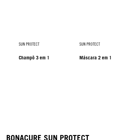
SUN PROTECT
SUN PROTECT
Champô 3 em 1
Máscara 2 em 1
SUN PROTECT
SUN PROTECT
Fluido de verão 10 em 1
Spray Protetor
BONACURE SUN PROTECT