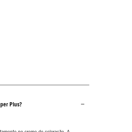
per Plus?
etamente no creme de coloração. A