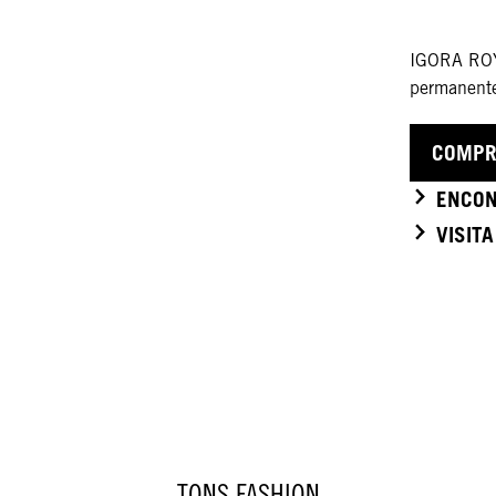
IGORA ROY
permanente
COMPR
ENCON
VISIT
TONS FASHION