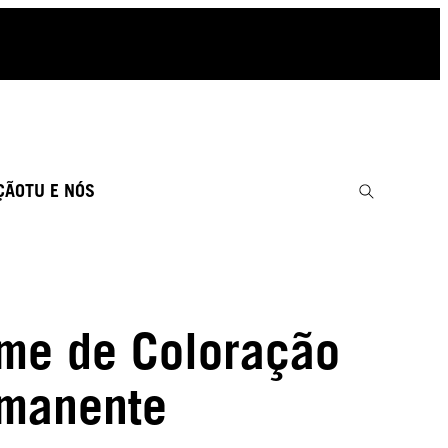
ÇÃO
TU E NÓS
me de Coloração
manente