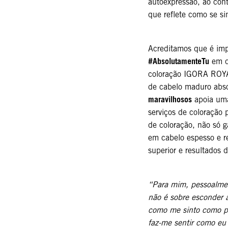
autoexpressão, ao cont
que reflete como se s
Acreditamos que é impo
#AbsolutamenteTu
em q
coloração IGORA ROYA
de cabelo maduro abso
maravilhosos
apoia uma
serviços de coloração 
de coloração, não só 
em cabelo espesso e r
superior e resultados 
“Para mim, pessoalmen
não é sobre esconder 
como me sinto como p
faz-me sentir como eu