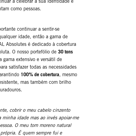
inuar a celebrar a sua identidade e
intam como pessoas.
rtante continuar a sentir-se
ualquer idade, então a gama de
L Absolutes é dedicado à cobertura
30 tons
luta. O nosso portefólio de
 gama extensivo e versátil de
para satisfazer todas as necessidades
100% de cobertura
garantindo
, mesmo
esistente, mas também com brilho
duradouros.
te, cobrir o meu cabelo cinzento
a minha idade mas ao invés apoiar-me
essoa. O meu tom moreno natural
 própria. É quem sempre fui e