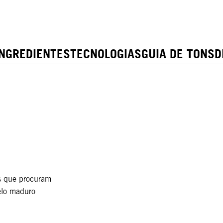
INGREDIENTES
TECNOLOGIAS
GUIA DE TONS
D
 que procuram
elo maduro