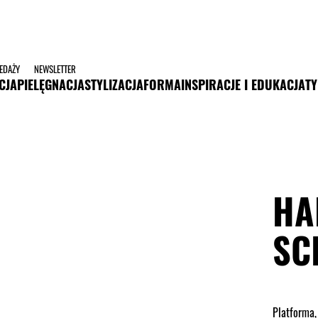
ZEDAŻY
NEWSLETTER
CJA
PIELĘGNACJA
STYLIZACJA
FORMA
INSPIRACJE I EDUKACJA
TY
HA
SC
Platforma, 