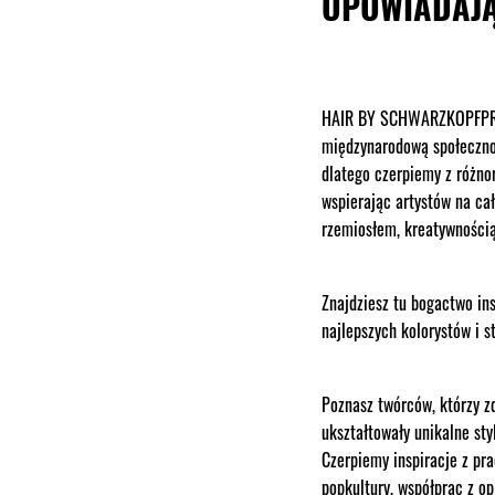
OPOWIADAJĄ
HAIR BY SCHWARZKOPFPRO 
międzynarodową społecznoś
dlatego czerpiemy z różno
wspierając artystów na ca
rzemiosłem, kreatywnością
Znajdziesz tu bogactwo ins
najlepszych kolorystów i s
Poznasz twórców, którzy z
ukształtowały unikalne styl
Czerpiemy inspiracje z pr
popkultury, współprac z o