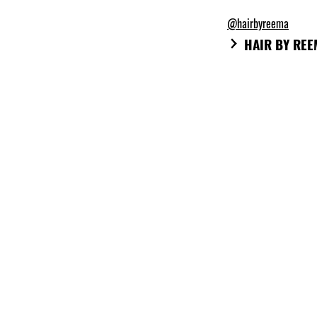
@hairbyreema
HAIR BY REE