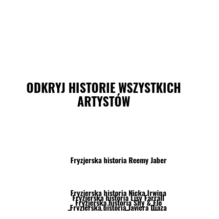
ODKRYJ HISTORIE WSZYSTKICH
ARTYSTÓW
Fryzjerska historia Reemy Jaber
Fryzjerska historia Nicka Irwina
Fryzjerska historia Lisy Farrall
Fryzjerska historia Shy & Flo
Fryzjerska historia Javiera Diaza
Fryzjerska historia Tony'ego Tsaia
Fryzjerska historia Lindy Lehto