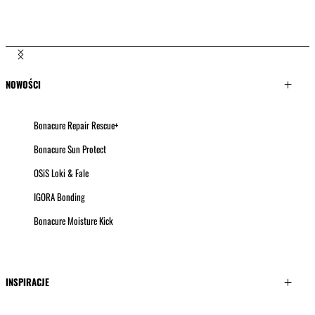
Fryzjerska historia Jacka Martina
Fryzjerska historia Brendnetty Ashley
NOWOŚCI
Bonacure Repair Rescue+
Bonacure Sun Protect
OSiS Loki & Fale
IGORA Bonding
Bonacure Moisture Kick
INSPIRACJE