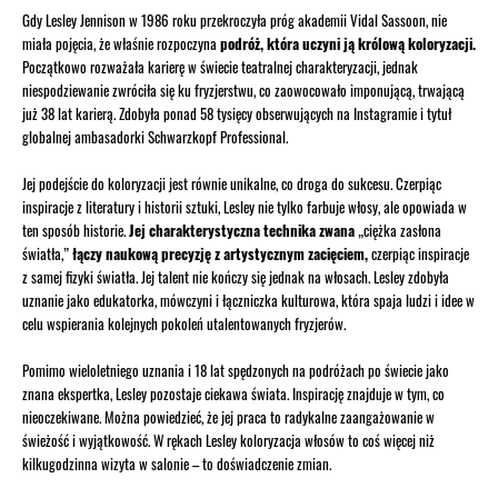
Gdy Lesley Jennison w 1986 roku przekroczyła próg akademii Vidal Sassoon, nie
miała pojęcia, że właśnie rozpoczyna
podróż, która uczyni ją królową koloryzacji.
Początkowo rozważała karierę w świecie teatralnej charakteryzacji, jednak
niespodziewanie zwróciła się ku fryzjerstwu, co zaowocowało imponującą, trwającą
już 38 lat karierą. Zdobyła ponad 58 tysięcy obserwujących na Instagramie i tytuł
globalnej ambasadorki Schwarzkopf Professional.
Jej podejście do koloryzacji jest równie unikalne, co droga do sukcesu. Czerpiąc
inspiracje z literatury i historii sztuki, Lesley nie tylko farbuje włosy, ale opowiada w
ten sposób historie.
Jej charakterystyczna technika zwana
„ciężka zasłona
światła,”
łączy naukową precyzję z artystycznym zacięciem,
czerpiąc inspiracje
z samej fizyki światła. Jej talent nie kończy się jednak na włosach. Lesley zdobyła
uznanie jako edukatorka, mówczyni i łączniczka kulturowa, która spaja ludzi i idee w
celu wspierania kolejnych pokoleń utalentowanych fryzjerów.
Pomimo wieloletniego uznania i 18 lat spędzonych na podróżach po świecie jako
znana ekspertka, Lesley pozostaje ciekawa świata. Inspirację znajduje w tym, co
nieoczekiwane. Można powiedzieć, że jej praca to radykalne zaangażowanie w
świeżość i wyjątkowość. W rękach Lesley koloryzacja włosów to coś więcej niż
kilkugodzinna wizyta w salonie – to doświadczenie zmian.