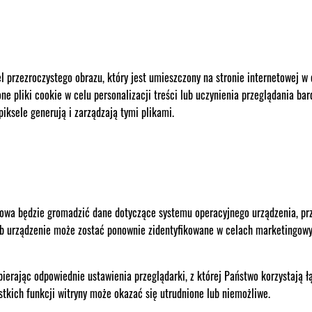
sel przezroczystego obrazu, który jest umieszczony na stronie internetowej w
ne pliki cookie w celu personalizacji treści lub uczynienia przeglądania ba
iksele generują i zarządzają tymi plikami.
etowa będzie gromadzić dane dotyczące systemu operacyjnego urządzenia, prz
osób urządzenie może zostać ponownie zidentyfikowane w celach marketingow
erając odpowiednie ustawienia przeglądarki, z której Państwo korzystają łą
stkich funkcji witryny może okazać się utrudnione lub niemożliwe.