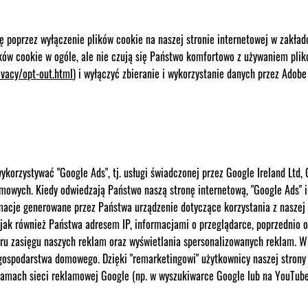
poprzez wyłączenie plików cookie na naszej stronie internetowej w zakładc
lików cookie w ogóle, ale nie czują się Państwo komfortowo z używaniem pl
vacy/opt-out.html
) i wyłączyć zbieranie i wykorzystanie danych przez Adobe 
ykorzystywać "Google Ads", tj. usługi świadczonej przez Google Ireland Ltd, 
amowych. Kiedy odwiedzają Państwo naszą stronę internetową, "Google Ads" i
macje generowane przez Państwa urządzenie dotyczące korzystania z naszej
jak również Państwa adresem IP, informacjami o przeglądarce, poprzednio 
aru zasięgu naszych reklam oraz wyświetlania spersonalizowanych reklam. W 
gospodarstwa domowego. Dzięki "remarketingowi" użytkownicy naszej strony
ramach sieci reklamowej Google (np. w wyszukiwarce Google lub na YouTub