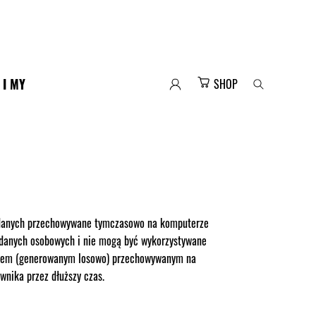
 I MY
SHOP
tki danych przechowywane tymczasowo na komputerze
h danych osobowych i nie mogą być wykorzystywane
umerem (generowanym losowo) przechowywanym na
wnika przez dłuższy czas.