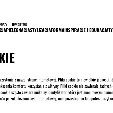
ZEDAŻY
NEWSLETTER
CJA
PIELĘGNACJA
STYLIZACJA
FORMA
INSPIRACJE I EDUKACJA
TY
KIE
rzystanie z naszej strony internetowej. Pliki cookie to niewielkie jednos
kszenia komfortu korzystania z witryny. Pliki cookie nie zawierają żadnyc
ik cookie często zawiera unikalny identyfikator, który jest anonimowym n
ość po zakończeniu sesji internetowej, inne pozostają na komputerze użytko