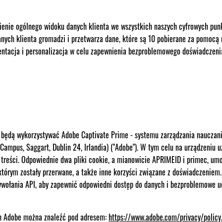
ienie ogólnego widoku danych klienta we wszystkich naszych cyfrowych pun
anych klienta gromadzi i przetwarza dane, które są 10 pobierane za pomocą 
mentacja i personalizacja w celu zapewnienia bezproblemowego doświadczeni
isy będą wykorzystywać Adobe Captivate Prime - systemu zarządzania naucz
 Campus, Saggart, Dublin 24, Irlandia) ("Adobe"). W tym celu na urządzeniu u
 treści. Odpowiednie dwa pliki cookie, a mianowicie APRIMEID i primec, um
którym zostały przerwane, a także inne korzyści związane z doświadczenie
wywołania API, aby zapewnić odpowiedni dostęp do danych i bezproblemowe uc
ch Adobe można znaleźć pod adresem:
https://www.adobe.com/privacy/policy