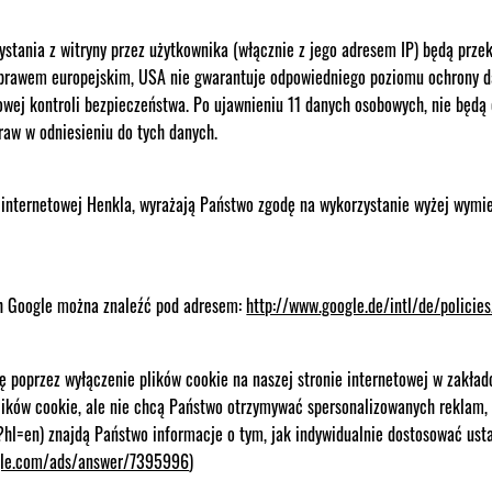
stania z witryny przez użytkownika (włącznie z jego adresem IP) będą prz
 prawem europejskim, USA nie gwarantuje odpowiedniego poziomu ochrony 
owej kontroli bezpieczeństwa. Po ujawnieniu 11 danych osobowych, nie będą
raw w odniesieniu do tych danych.
 internetowej Henkla, wyrażają Państwo zgodę na wykorzystanie wyżej wymi
ch Google można znaleźć pod adresem:
http://www.google.de/intl/de/policies
poprzez wyłączenie plików cookie na naszej stronie internetowej w zakładce
plików cookie, ale nie chcą Państwo otrzymywać spersonalizowanych reklam,
hl=en) znajdą Państwo informacje o tym, jak indywidualnie dostosować us
ogle.com/ads/answer/7395996
)