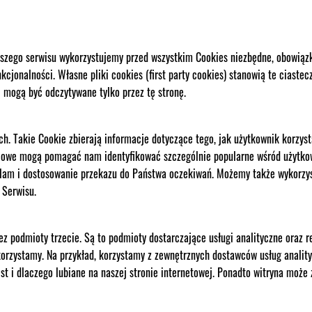
naszego serwisu wykorzystujemy przed wszystkim Cookies niezbędne, obowią
cjonalności. Własne pliki cookies (first party cookies) stanowią te ciaste
 mogą być odczytywane tylko przez tę stronę.
. Takie Cookie zbierają informacje dotyczące tego, jak użytkownik korzyst
ściowe mogą pomagać nam identyfikować szczególnie popularne wśród użytko
klam i dostosowanie przekazu do Państwa oczekiwań. Możemy także wykorzys
 Serwisu.
ez podmioty trzecie. Są to podmioty dostarczające usługi analityczne oraz re
korzystamy. Na przykład, korzystamy z zewnętrznych dostawców usług anality
st i dlaczego lubiane na naszej stronie internetowej. Ponadto witryna może