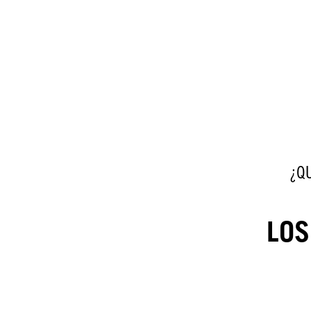
¿Q
LOS