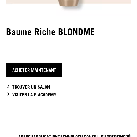
Baume Riche BLONDME
ACHETER MAINTENANT
TROUVER UN SALON
VISITER LA E-ACADEMY
APERÇU
APPLICATION
TECHNOLOGIE
CONSEIL D'EXPERT
INGRÉDI