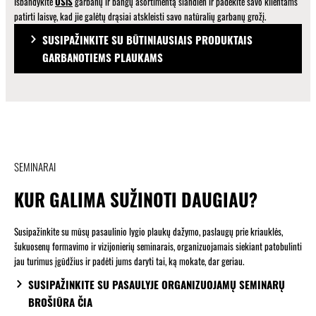
Išbandykite
OSiS
garbanų ir bangų asortimentą šiandien ir padėkite savo klientams
patirti laisvę, kad jie galėtų drąsiai atskleisti savo natūralių garbanų grožį.
SUSIPAŽINKITE SU BŪTINIAUSIAIS PRODUKTAIS
GARBANOTIEMS PLAUKAMS
SEMINARAI
KUR GALIMA SUŽINOTI DAUGIAU?
Susipažinkite su mūsų pasaulinio lygio plaukų dažymo, paslaugų prie kriauklės,
šukuosenų formavimo ir vizijonierių seminarais, organizuojamais siekiant patobulinti
jau turimus įgūdžius ir padėti jums daryti tai, ką mokate, dar geriau.
SUSIPAŽINKITE SU PASAULYJE ORGANIZUOJAMŲ SEMINARŲ
BROŠIŪRA ČIA