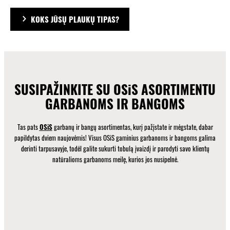
KOKS JŪSŲ PLAUKŲ TIPAS?
SUSIPAŽINKITE SU OSiS ASORTIMENTU
GARBANOMS IR BANGOMS
Tas pats
OSiS
garbanų ir bangų asortimentas, kurį pažįstate ir mėgstate, dabar
papildytas dviem naujovėmis! Visus OSiS gaminius garbanoms ir bangoms galima
derinti tarpusavyje, todėl galite sukurti tobulą įvaizdį ir parodyti savo klientų
natūralioms garbanoms meilę, kurios jos nusipelnė.