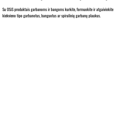
Su OSiS produktais garbanoms ir bangoms kurkite, formuokite ir atgaivinkite
kiekvieno tipo garbanotus, banguotus ar spiralinių garbanų plaukus.