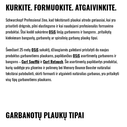
KURKITE. FORMUOKITE. ATGAIVINKITE.
Schwarzkopf Professional žino, kad tekstūruoti plaukai atrodo geriausiai, kai yra
prisotinti drėgmės, pilni elastingumo ir kai naudojami profesionalūs formavimo
produktai. Štai kodėl sukūrėme
OSiS
liniją garbanoms ir bangoms , pritaikytą
kiekvienam banguotų, garbanotų ar spiralinių garbanų plaukų tipui.
Švenčiant 25 metų
OSiS
sukaktį, džiaugiamės galėdami pristatyti du naujus
produktus garbanotiems plaukams, papildančius
OSiS
asortimentą garbanoms ir
bangoms –
Curl Soufflé
ir
Curl Retouch
. Šie asortimentą papildantys produktai,
kurių sudėtyje yra glicerino ir polimerų bei Memory Bounce Booster natūraliai
tekstūrai patobulinti, skirti formuoti ir atgaivinti natūralias garbanas, yra pritaikyti
visų tipų garbanotiems plaukams.
GARBANOTŲ PLAUKŲ TIPAI