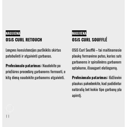
NAUJIENA
NAUJIENA
OSiS CURL RETOUCH
OSiS CURL SOUFFLÉ
Lengvos konsistencijos purškiklis skirtas
OSiS Curl Soufflé – tai maitinamosios
patobulinti ir atgaivinti garbanas.
plaukų formavimo putos, kurios suteikia
garbanoms ir spiralinėms garbanoms
Profesionalo patarimas:
Naudokite po
aptakumo, išsaugant elatingumą.
priežiūros procedūrų garbanoms formuoti, o
kitą dieną naudokite garbanoms atgaivinti.
Profesionalo patarimas:
Išdžiovinus
plaukus pakedenkite, kad padidintumėte
natūralią bet kokio tipo garbanų plaukų
apimtį.