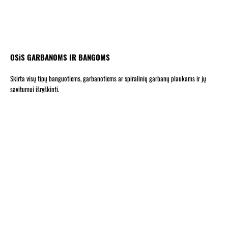
OSiS GARBANOMS IR BANGOMS
Skirta visų tipų banguotiems, garbanotiems ar spiralinių garbanų plaukams ir jų
savitumui išryškinti.