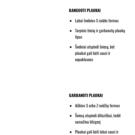
BANGUOTI PLAUKAI
Labai švelnios S raidės formos
Tarpinis tiesių ir garbanotų plaukų
tipas
Švelniai atspindi šviesą, bet
plaukai gali būti sausi ir
nepaklusnūs
GARBANOTI PLAUKAI
Aiškios S arba Z raidžių formos
Šviesą atspindi difuziškai, todėl
sumažina blizgesį
Plaukai gali būti labai sausi ir