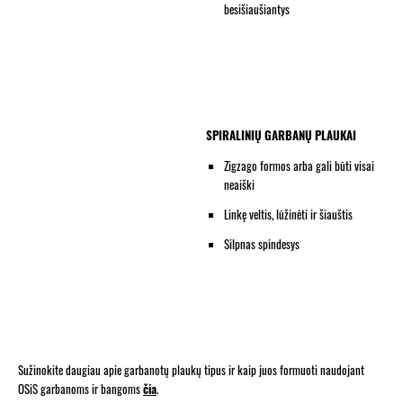
besišiaušiantys
SPIRALINIŲ GARBANŲ PLAUKAI
Zigzago formos arba gali būti visai
neaiški
Linkę veltis, lūžinėti ir šiauštis
Silpnas spindesys
Sužinokite daugiau apie garbanotų plaukų tipus ir kaip juos formuoti naudojant
OSiS garbanoms ir bangoms
čia
.