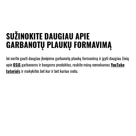
SUŽINOKITE DAUGIAU APIE
GARBANOTŲ PLAUKŲ FORMAVIMĄ
Jei norite gauti daugiau įkvėpimo garbanotų plaukų formavimą ir įgyti daugiau žinių
apie
OSiS
garbanoms ir bangoms produktus, raskite mūsų nemokamus
YouTube
tutorials
ir mokykitės bet kur ir bet kuriuo metu.