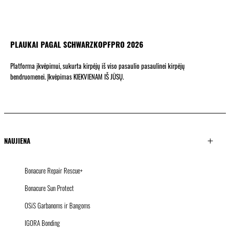
PLAUKAI PAGAL SCHWARZKOPFPRO 2026
Platforma įkvėpimui, sukurta kirpėjų iš viso pasaulio pasaulinei kirpėjų
bendruomenei. Įkvėpimas KIEKVIENAM IŠ JŪSŲ.
NAUJIENA
Bonacure Repair Rescue+
Bonacure Sun Protect
OSiS Garbanoms ir Bangoms
IGORA Bonding