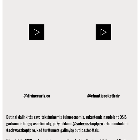
@divinecurlz.co
@chantipockethair
Būtinai dalinkitės savo tekstūrinėmis šukuosenomis, sukurtomis naudojant OSiS
garbanų ir bangų asortimentą, pažymėdami
@schwarzkopfpro
arba naudodami
#schwarzkopfpro
, kad turėtumėte galimybę būti pastebėtais.