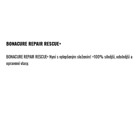
BONACURE REPAIR RESCUE+
BONACURE REPAIR RESCUE+ Nyní s vylepšeným složením! +100% silnější, odolnější a
opravené vlasy.