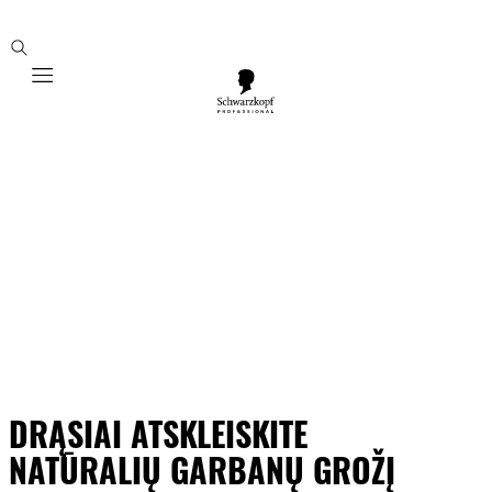
Mobile navigation
DRĄSIAI ATSKLEISKITE
NATŪRALIŲ GARBANŲ GROŽĮ