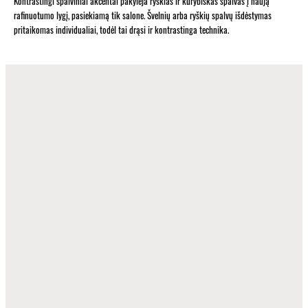
Kontrastingi spalviniai akcentai pakylėja ryškias ir kūrybiškas spalvas į naują
rafinuotumo lygį, pasiekiamą tik salone. Švelnių arba ryškių spalvų išdėstymas
pritaikomas individualiai, todėl tai drąsi ir kontrastinga technika.