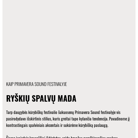
KAIP PRIMAVERA SOUND FESTIVALYJE
RYŠKIŲ SPALVŲ MADA
Tarp daugybės kūrybiškų festivalio šukuosenų Primavera Sound festivalyje vis
pasirodydavo išskirtinis stilius, kuris greitai tapo kylančia tendencija. Pavadinome jį
kontrastingais spalviniais akcentais ir sukūrėme kūrybišką paslaugą.
Šiame įvaizdyje kruopščiai išdėstytos, veido bruožus paryškinančios spalvos.