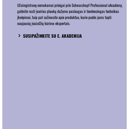
Užsiregistravę nemokamai prieigai prie Schwarzkopf Professional eAcademy,
galėsite rasti įvairias plaukų dažymo paslaugas ir tendencingas technikas
įkvėpimui, taip pat sužinosite apie produktus, kurie padės jums tapti
naujausių įvaizdžių kūrimo ekspertais.
SUSIPAŽINKITE SU E. AKADEMIJA