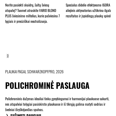
Norite pasiekti skaidrų, šaltą šviesų
Specialus didelio efektyvumo IGORA RO
atspalvį? Tuomet atraskite VARIO BLOND
aliejinis aktyvatorius užtikrina ilgalaiki
PLUS šviesinimo miltelius, kurie pašviesina 7
rezultatus ir įspūdingą plaukų spindesį.
lygiais ir preciziškai neutralizuoja.
PLAUKAI PAGAL SCHWARZKOPFPRO, 2026
POLICHROMINĖ PASLAUGA
Polichrominis dažymas idealiai tinka gyvybingumui ir harmonijai plaukuose sukurti,
nes atspalviai tolygiai pasiskirsto plaukuose ir iš tikrųjų galima matyti sodrias ir
švelniai išryškėjančias spalvas.
SUŽINOTI DAUGIAU