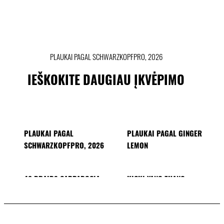
PLAUKAI PAGAL SCHWARZKOPFPRO, 2026
IEŠKOKITE DAUGIAU ĮKVĖPIMO
PLAUKAI PAGAL
PLAUKAI PAGAL GINGER
SCHWARZKOPFPRO, 2026
LEMON
40 BRAIDS CAPPADOCIA
KICKI YANG ZHANG
PROVI kolekcija
AZIJOS ŠALIŲ TENDENCIJOS
PLAUKAI PAGAL MINNIE KUO
PLAUKAI PAGAL SACO
PLAUKAI PAGAL PABLO
KÜMIN X TUSH