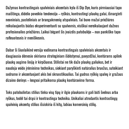
Dažymas kontrastingais spalviniais akcentais kyla iš Dip Dye, kuris pirmiausiai tapo
maištinga, didelio poveikio tendencija – ryškūs, kontrastingi plaukų galai, išmarginti
neoniniais, pasteliniais ar brangakmenių atspalviais. Tai buvo mažai priežiūros
reikalaujantis būdas eksperimentuoti su spalvomis, visiškai nereikalaujant dažnos
profesionalios priežiūros. Laikui bėgant šis įvaizdis patobulėjo – nuo pankiško tapo
rafinuotesnis ir meniškesnis.
Dabar ši šiuolaikinė versija vadinama kontrastingais spalviniais akcentais ir
daugiausia dėmesio skiriama strateginiam išdėstymui, pavyzdžiui, kontūrams aplink
plaukų augimo liniją ir kirpčiuose. Stilistai ne tik dažo plaukų galiukus, bet ir
naudoja veido įrėminimo technikas, siekiant paryškinti natūralius bruožus, suteikiant
sodrumo ir akcentuojant akis bei skruostikaulius. Tai gudrus ryškių spalvų ir gražaus
dizaino derinys – lengvai pritaikoma plaukų kontūravimo forma.
Toks patobulintas stilius tinka visų tipų ir ilgio plaukams ir gali būti švelnus arba
ryškus, todėl tai drąsi ir kontrastinga technika. Unikaliai atrodantis kontrastingų
spalvinių akcentų stilius išsiskiria iš kitų, labiau komercinių stilių.