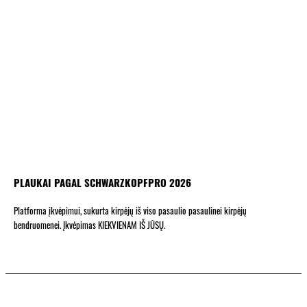
PLAUKAI PAGAL SCHWARZKOPFPRO 2026
Platforma įkvėpimui, sukurta kirpėjų iš viso pasaulio pasaulinei kirpėjų
bendruomenei. Įkvėpimas KIEKVIENAM IŠ JŪSŲ.