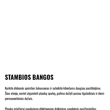
STAMBIOS BANGOS
Kurkite didesnės apimties šukuosenas ir suteikite klientams daugiau pasitikėjimo.
Šiuo atveju, norint atgaivinti plaukų spalvą, galima dažyti pusiau ilgalaikiais ir demi-
permanentiniais dažais.
Plaukų priežiūrai naudojome efektyvesnio drėkinimo savybėmis pasižyminčius