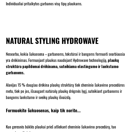
Individualiai pritaikytos garbanos visų tipų plaukams.
NATURAL STYLING HYDROWAVE
Nesvarbu, kokia šukuosena – garbanoms, tekstūrai ir bangoms formuoti svarbiausia
yra drėkinimas. Formuojant plaukus naudojant Hydrowave technologiją,
plaukų
struktūra papildomai drėkinama, suteikiama elastingumo ir lankstumo
garbanoms.
Alavijas 15 % daugiau drėkina plaukų struktūrą tiek cheminio šukavimo procedūros
metu, tiek po jos, išsaugant natūralų plaukų drėgmės lygį, suteikiant garbanoms ir
bangoms lankstumo ir sveikų plaukų išvaizdą.
Formuokite šukuosenas, kaip tik norite...
Kuo geresnės būklės plaukai prieš atliekant cheminio šukavimo procedūrą, tuo