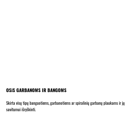
OSiS GARBANOMS IR BANGOMS
Skirta visų tipų banguotiems, garbanotiems ar spiralinių garbanų plaukams ir jų
savitumui išryškinti.