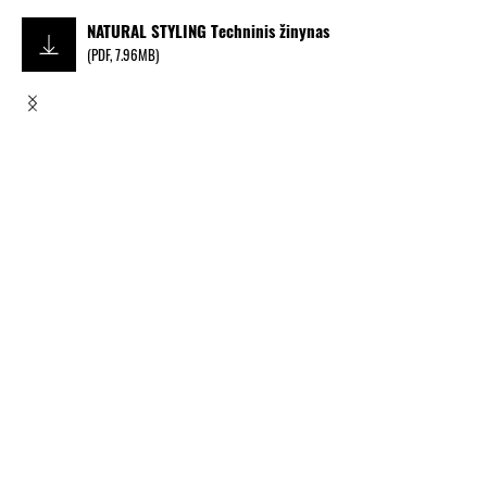
NATURAL STYLING Techninis žinynas
(
PDF
,
7.96MB
)