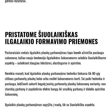
geresni rezultatai.
PRISTATOME ŠIUOLAIKIŠKAS
ILGALAIKIO FORMAVIMO PRIEMONES
Pastaraisiais metais ilgalaikis plaukų garbanojimas tapo beveik užmiršta paslauga
salonuose, tačiau nauja tendencija ilgalaikėms šukuosenoms suteikia šiuolaikiškumo
aspektą – suteikiant daugiau tekstūros, elastingumo ir apimties.
Nereikia manyti, kad ilgalaikio plaukų garbanojimo technika tinkama tik 80-ųjų
stiliaus garbanotų plaukų bobo arba mullet šukuosenoms kurti. Tai puiki technika ir
paslauga, leidžianti sukurti begalę įvairių garbanotų plaukų šukuosenų variantų: nuo
stambių garbanų ir paplūdimio efekto bangų iki smulkių garbanų ir didelės apimties
šukuosenų.
Ilgalaikis plaukų garbanojimas sugrįžta į madą, tik su šiuolaikišku aspektu.