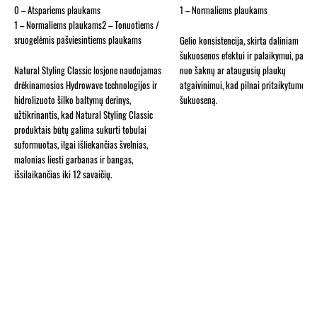
0 – Atspariems plaukams
1 – Normaliems plaukams
1 – Normaliems plaukams2 – Tonuotiems /
sruogelėmis pašviesintiems plaukams
Gelio konsistencija, skirta daliniam
šukuosenos efektui ir palaikymui, pakėl
Natural Styling Classic losjone naudojamas
nuo šaknų ar ataugusių plaukų
drėkinamosios Hydrowave technologijos ir
atgaivinimui, kad pilnai pritaikytumėte
hidrolizuoto šilko baltymų derinys,
šukuoseną.
užtikrinantis, kad Natural Styling Classic
produktais būtų galima sukurti tobulai
suformuotas, ilgai išliekančias švelnias,
malonias liesti garbanas ir bangas,
išsilaikančias iki 12 savaičių.