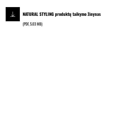
NATURAL STYLING produktų taikymo žinynas
(
PDF
,
5.03 MB
)