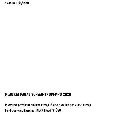
savitumui išryškinti.
PLAUKAI PAGAL SCHWARZKOPFPRO 2026
Platforma įkvėpimui, sukurta kirpėjų iš viso pasaulio pasaulinei kirpėjų
bendruomenei. Įkvėpimas KIEKVIENAM IŠ JŪSŲ.