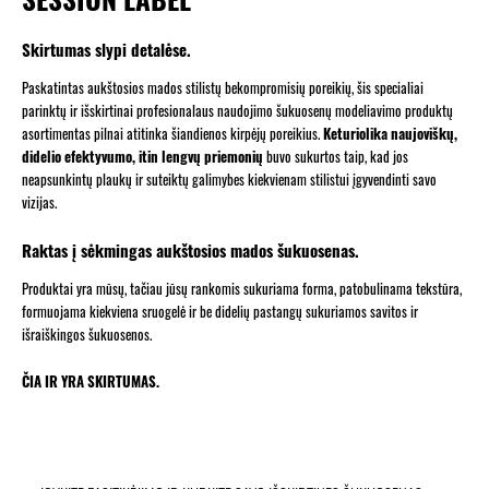
Skirtumas slypi detalėse.
Paskatintas aukštosios mados stilistų bekompromisių poreikių, šis specialiai
parinktų ir išskirtinai profesionalaus naudojimo šukuosenų modeliavimo produktų
asortimentas pilnai atitinka šiandienos kirpėjų poreikius.
Keturiolika naujoviškų,
didelio efektyvumo, itin lengvų priemonių
buvo sukurtos taip, kad jos
neapsunkintų plaukų ir suteiktų galimybes kiekvienam stilistui įgyvendinti savo
vizijas.
Raktas į sėkmingas aukštosios mados šukuosenas.
Produktai yra mūsų, tačiau jūsų rankomis sukuriama forma, patobulinama tekstūra,
formuojama kiekviena sruogelė ir be didelių pastangų sukuriamos savitos ir
išraiškingos šukuosenos.
ČIA IR YRA SKIRTUMAS.