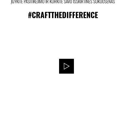
ĮGYKITE PASITIKĖJIMO IR KURKITE SAVO IŠSKIRTINES ŠUKUOSENAS
#CRAFTTHEDIFFERENCE