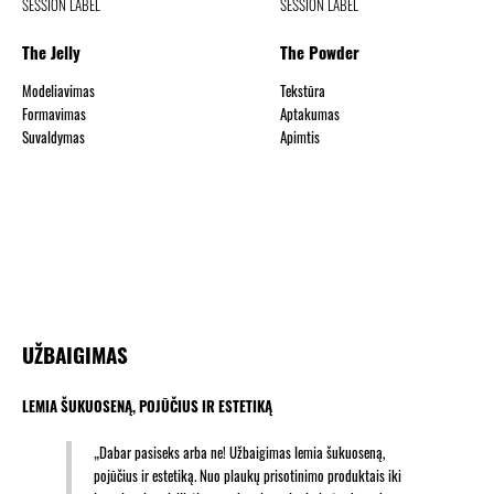
SESSION LABEL
SESSION LABEL
The Jelly
The Powder
Modeliavimas
Tekstūra
Formavimas
Aptakumas
Suvaldymas
Apimtis
UŽBAIGIMAS
LEMIA ŠUKUOSENĄ, POJŪČIUS IR ESTETIKĄ
„Dabar pasiseks arba ne! Užbaigimas lemia šukuoseną,
pojūčius ir estetiką. Nuo plaukų prisotinimo produktais iki