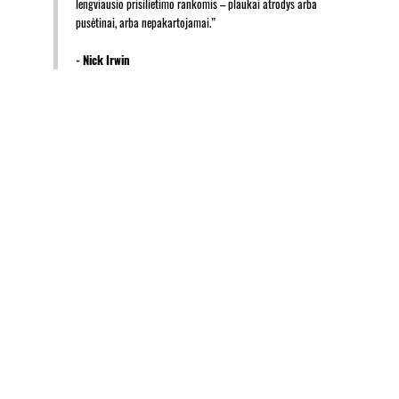
lengviausio prisilietimo rankomis – plaukai atrodys arba
pusėtinai, arba nepakartojamai.”
- Nick Irwin