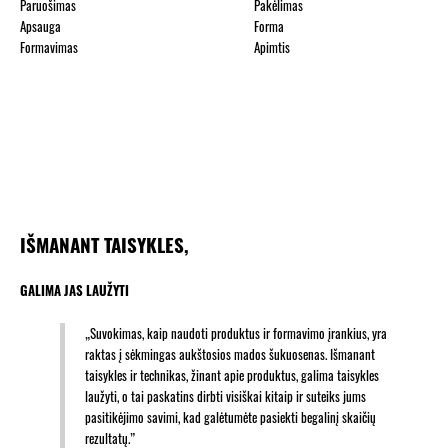
Paruošimas
Pakėlimas
Apsauga
Forma
Formavimas
Apimtis
IŠMANANT TAISYKLES,
GALIMA JAS LAUŽYTI
„Suvokimas, kaip naudoti produktus ir formavimo įrankius, yra
raktas į sėkmingas aukštosios mados šukuosenas. Išmanant
taisykles ir technikas, žinant apie produktus, galima taisykles
laužyti, o tai paskatins dirbti visiškai kitaip ir suteiks jums
pasitikėjimo savimi, kad galėtumėte pasiekti begalinį skaičių
rezultatų.”