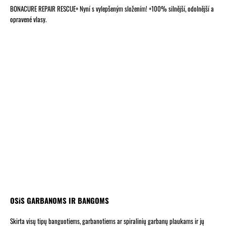
BONACURE REPAIR RESCUE+ Nyní s vylepšeným složením! +100% silnější, odolnější a
opravené vlasy.
OSiS GARBANOMS IR BANGOMS
Skirta visų tipų banguotiems, garbanotiems ar spiralinių garbanų plaukams ir jų