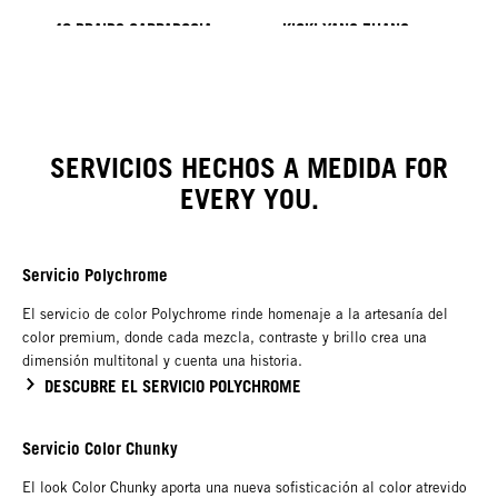
40 BRAIDS CAPPADOCIA
KICKI YANG ZHANG
PROVI COLLECTION
Tendencias de Asia
LOOK CREADO por Minnie
LOOK CREADO POR SACO
LOOK CREADO POR Pablo
Kuo
Kümin x TUSH
SERVICIOS HECHOS A MEDIDA FOR
EVERY YOU.
Servicio Polychrome
El servicio de color Polychrome rinde homenaje a la artesanía del
color premium, donde cada mezcla, contraste y brillo crea una
dimensión multitonal y cuenta una historia.
DESCUBRE EL SERVICIO POLYCHROME
Servicio Color Chunky
El look Color Chunky aporta una nueva sofisticación al color atrevido