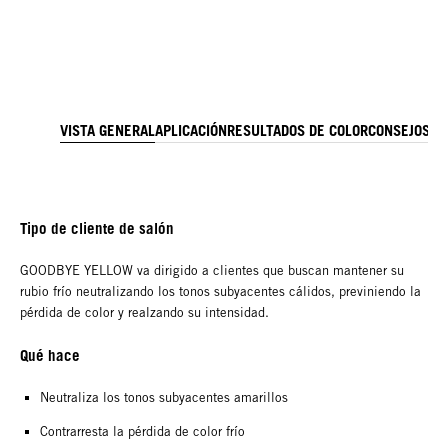
VISTA GENERAL
APLICACIÓN
RESULTADOS DE COLOR
CONSEJOS P
Tipo de cliente de salón
GOODBYE YELLOW va dirigido a clientes que buscan mantener su
rubio frío neutralizando los tonos subyacentes cálidos, previniendo la
pérdida de color y realzando su intensidad.
Qué hace
Neutraliza los tonos subyacentes amarillos
Contrarresta la pérdida de color frío