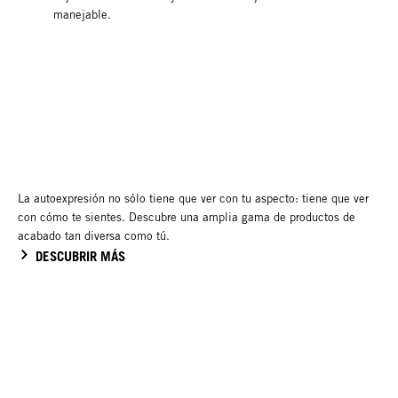
manejable.
OSiS Rizos y Ondas
OSiS Curls & Waves
Curl Retouch
Curl Soufflé
¿Buscas definir y reavivar los
¿Buscas la mejor definición
rizos, incluso en cabello que
para tus rizos? OSiS Curl
se lavó el día anterior?
Soufflé es una espuma de
Descubre OSiS Curl Retouch,
peinado nutritiva que define
un spray ligero que realza y
los rizos y bucles mientras
La autoexpresión no sólo tiene que ver con tu aspecto: tiene que ver
reaviva los rizos.
mantiene la elasticidad del
con cómo te sientes. Descubre una amplia gama de productos de
NUEVO
cabello.
acabado tan diversa como tú.
NUEVO
DESCUBRIR MÁS