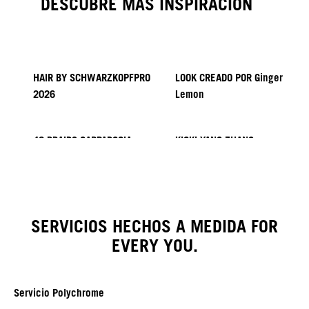
DESCUBRE MÁS INSPIRACIÓN
HAIR BY SCHWARZKOPFPRO
LOOK CREADO POR Ginger
2026
Lemon
40 BRAIDS CAPPADOCIA
KICKI YANG ZHANG
PROVI COLLECTION
Tendencias de Asia
LOOK CREADO por Minnie
LOOK CREADO POR SACO
LOOK CREADO POR Pablo
Kuo
Kümin x TUSH
SERVICIOS HECHOS A MEDIDA FOR
EVERY YOU.
Servicio Polychrome