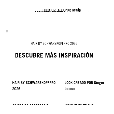
LOOK CREADO POR Genia
LOOK CREADO POR Lesley y Daniel
LOOK CREADO POR Lisa y Sofia
LOOK CREADO POR ROZAN
LOOK CREADO POR Zito y Nick
HAIR BY SCHWARZKOPFPRO 2026
DESCUBRE MÁS INSPIRACIÓN
HAIR BY SCHWARZKOPFPRO
LOOK CREADO POR Ginger
2026
Lemon
40 BRAIDS CAPPADOCIA
KICKI YANG ZHANG
PROVI COLLECTION
Tendencias de Asia
LOOK CREADO por Minnie
LOOK CREADO POR SACO
LOOK CREADO POR Pablo