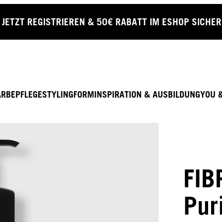
JETZT REGISTRIEREN & 50€ RABATT IM ESHOP SICHE
ARBE
PFLEGE
STYLING
FORM
INSPIRATION & AUSBILDUNG
YOU 
FIB
Pur