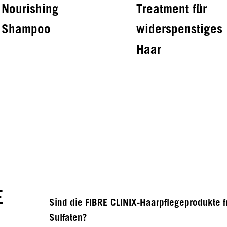
Nourishing
Treatment für
Shampoo
widerspenstiges
Haar
IN-SALON BONDFINITY SERVICE
Treatment für feines
bis mittleres Haar
E
Sind die FIBRE CLINIX-Haarpflegeprodukte f
Sulfaten?