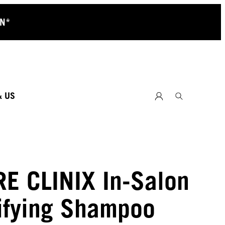
RN*
& US
RE CLINIX In-Salon
ifying Shampoo