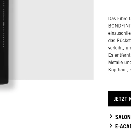
Das Fibre 
BONDFINITY
einzuschlie
das Rückst
verleiht, u
Es entfern
Metalle und
Kopfhaut, s
JETZT 
SALON
E-ACA