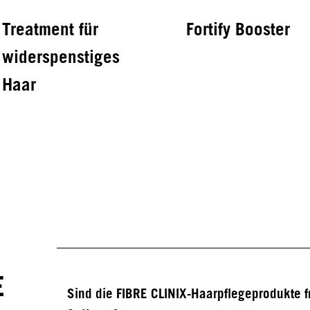
Treatment für
Fortify Booster
widerspenstiges
Haar
IN-SALON BONDFINITY SERVICE
Treatment für feines
bis mittleres Haar
E
Sind die FIBRE CLINIX-Haarpflegeprodukte f