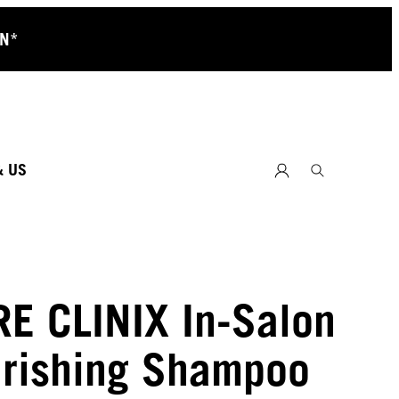
RN*
& US
RE CLINIX In-Salon
rishing Shampoo