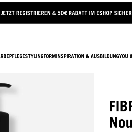
JETZT REGISTRIEREN & 50€ RABATT IM ESHOP SICHE
ARBE
PFLEGE
STYLING
FORM
INSPIRATION & AUSBILDUNG
YOU 
FIB
Nou