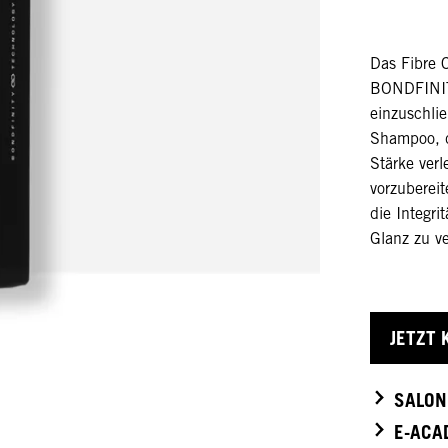
Das Fibre 
BONDFINITY
einzuschlie
Shampoo, d
Stärke verl
vorzuberei
die Integr
Glanz zu v
JETZT 
SALON
E-ACA