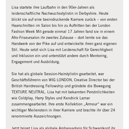
Lisa startete ihre Laufbahn in den 90er-Jahren als
leidenschaftliche Nachwuchsstylistin in Derbyshire. Heute
blickt sie auf eine beeindruckende Karriere zurück – von ersten
Haarschnitten im Salon bis hin zu Auftritten bei der London
Fashion Week Mit gerade einmal 17 Jahren fand sie in einem
Afro-Friseursalon ihr zweites Zuhause – dort lernte sie das
Handwerk von der Pike auf und entwickelte ihren ganz eigenen
Stil. Heute setzt sich Lisa mit Leidenschaft für Gerechtigkeit
und Inklusion ein und unterstützt andere durch Mentoring,
Engagement und Ausbildung.
Sie hat als globale Session-Hairstylistin gearbeitet, war
Geschäftsführerin von WIG LONDON, Creative Director bei der
British Hairdressing Fellowship und gründete die Bewegung
TEXTURE NEUTRAL. Lisa hat mit bekannten Persönlichkeiten
wie Coldplay, Harry Styles und Kendrick Lamar
zusammengearbeitet. Ihre erste Kollektion „Armour“ war ein
wichtiger Meilenstein in ihrer Karriere und brachte ihr über 24
renommierte Auszeichnungen.
Jetzt bringt Lisa als globale Ambassadorin für Schwarzkopf ihr