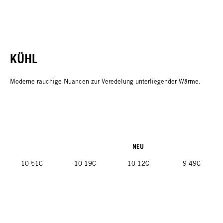
KÜHL
Moderne rauchige Nuancen zur Veredelung unterliegender Wärme.
NEU
10-51C
10-19C
10-12C
9-49C