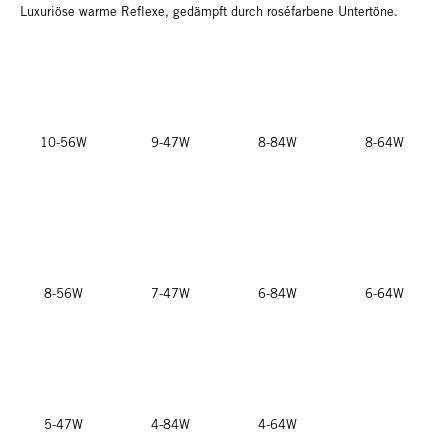
Luxuriöse warme Reflexe, gedämpft durch roséfarbene Untertöne.
10-56W
9-47W
8-84W
8-64W
8-56W
7-47W
6-84W
6-64W
5-47W
4-84W
4-64W