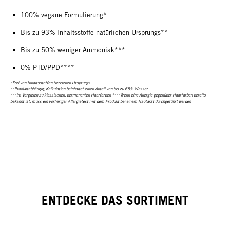
100% vegane Formulierung*
Bis zu 93% Inhaltsstoffe natürlichen Ursprungs**
Bis zu 50% weniger Ammoniak***
0% PTD/PPD****
*Frei von Inhaltsstoffen tierischen Ursprungs
**Produktabhängig; Kalkulation beinhaltet einen Anteil von bis zu 65% Wasser
***im Vergleich zu klassischen, permanenten Haarfarben ****Wenn eine Allergie gegenüber Haarfarben bereits
bekannt ist, muss ein vorheriger Allergietest mit dem Produkt bei einem Hautarzt durchgeführt werden
ENTDECKE DAS SORTIMENT