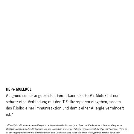
HEP+ MOLEKÜL
Aufgrund seiner angepassten Form, kann das HEP+ Molekühl nur
schwer eine Verbindung mit den T-Zellrezeptoren eingehen, sodass
das Risiko einer Immunreaktion und damit einer Allergie vermindert
ist.*
*Obwohl das Risiko eine neue Allergie zu entwickeln reduziert wird, verbleibt das Risiko einer schweren allergischen
Reaktion. Deshalb sollte 48 Stunden vor der Coloration immer ein Allergieverdachtstest durchgeführt werden. Wenn es
in der Vergangenheit bereits Reaktionen auf eine Coloration gab, sollte das Haar nicht gefärbt werden. Folge den