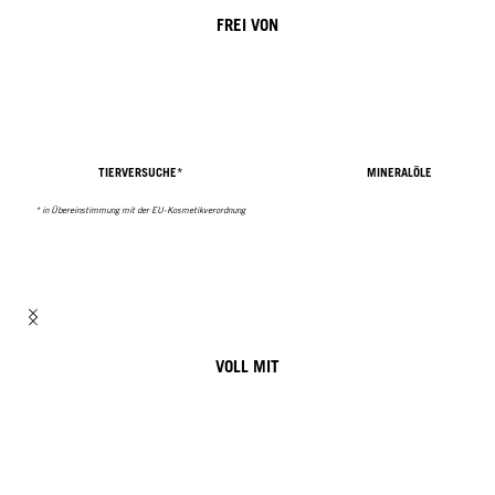
FREI VON
TIERVERSUCHE*
MINERALÖLE
* in Übereinstimmung mit der EU-Kosmetikverordnung
VOLL MIT