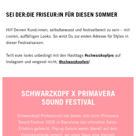
SEI DER:DIE FRISEUR:IN FÜR DIESEN SOMMER
Hilf Deinen Kund:innen, selbstbewusst und festivalbereit zu sein – mit
coolen, auffälligen Looks. So wirst Du zur ersten Adresse für Styles in
dieser Festivalsaison.
#schwarzkopfpro
Teilt eure looks unbedingt mit den Hashtags
auf
@schwarzkopfpro
Instagram und vergesst nicht,
!
SCHWARZKOPF X PRIMAVERA
SOUND FESTIVAL
Schwarzkopf Professional hat dieses Jahr beim Primavera
Sound Festival 2025 in Barcelona das ultimative Salon-
Erlebnis gebracht. Pop-up-Salons waren überall auf dem
Festivalgelände verteilt, wo unser Team eine Vielzahl