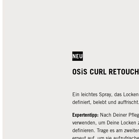
NEU
OSiS CURL RETOUC
Ein leichtes Spray, das Locke
definiert, belebt und auffrischt
Expertentipp:
Nach Deiner Pfleg
verwenden, um Deine Locken 
definieren. Trage es am zweite
erneut auf, um sie aufzufrisch