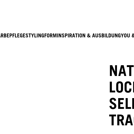
Entdecke hier education seminarprogramm 2026
ARBE
PFLEGE
STYLING
FORM
INSPIRATION & AUSBILDUNG
YOU 
NAT
LOC
SEL
TRA