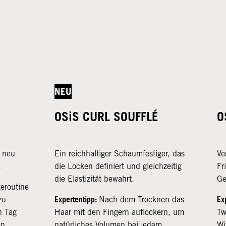
NEU
H
OSiS CURL SOUFFLÉ
O
n neu
Ein reichhaltiger Schaumfestiger, das
Ve
.
die Locken definiert und gleichzeitig
Fr
die Elastizität bewahrt.
Ge
eroutine
Expertentipp:
Ex
zu
Nach dem Trocknen das
n Tag
Haar mit den Fingern auflockern, um
Tw
en.
natürliches Volumen bei jedem
Wi