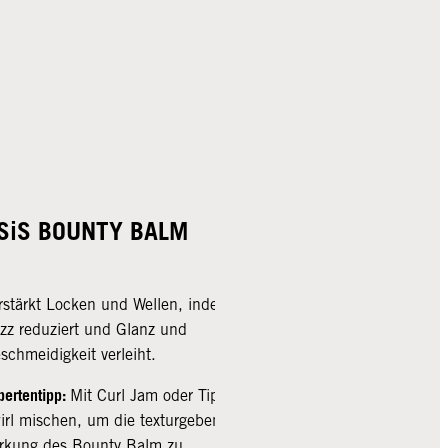
SiS BOUNTY BALM
OSiS TIPSY 
rstärkt Locken und Wellen, indem es
Texturverstärkendes J
izz reduziert und Glanz und
natürliche Locken un
schmeidigkeit verleiht.
Volumen.
pertentipp:
Expertentipp:
Mit Curl Jam oder Tipsy
Mit Bou
irl mischen, um die texturgebende
mischen, um ein ge
rkung des Bounty Balm zu
Aussehen und Gefühl