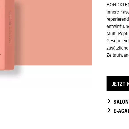
BONDXTEND 
innere Fas
reparieren
entwirrt u
Multi-Pepti
Geschmeidi
zusätzliche
Zeitaufwand
JETZT 
SALON
E-ACA