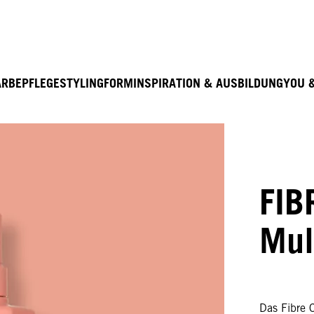
Entdecke hier education seminarprogramm 2026
ARBE
PFLEGE
STYLING
FORM
INSPIRATION & AUSBILDUNG
YOU 
FIB
Mul
Das Fibre C