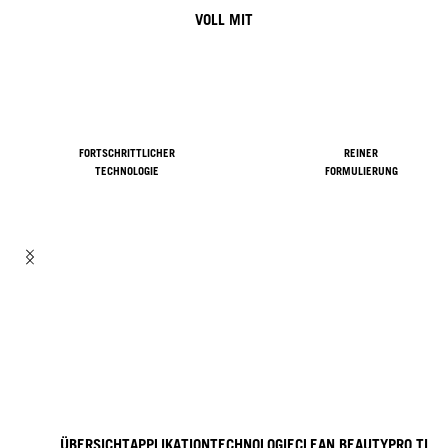
VOLL MIT
FORTSCHRITTLICHER
REINER
TECHNOLOGIE
FORMULIERUNG
ÜBERSICHT
APPLIKATION
TECHNOLOGIE
CLEAN BEAUTY
PRO TIPP