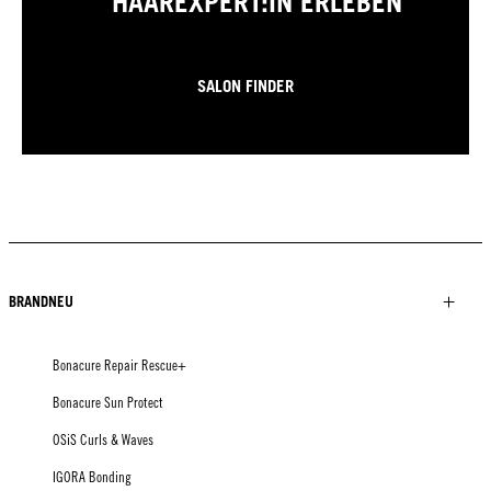
HAAREXPERT:IN ERLEBEN
SALON FINDER
BRANDNEU
Bonacure Repair Rescue+
Bonacure Sun Protect
OSiS Curls & Waves
IGORA Bonding