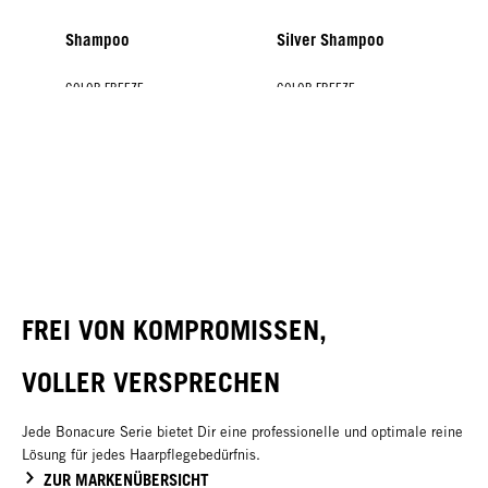
Shampoo
Silver Shampoo
COLOR FREEZE
COLOR FREEZE
COLOR FREEZE
COLOR FREEZE
Spray Conditioner
Treatment
Silver Treatment
Shine Savior
FREI VON KOMPROMISSEN,
VOLLER VERSPRECHEN
Jede Bonacure Serie bietet Dir eine professionelle und optimale reine
Lösung für jedes Haarpflegebedürfnis.
ZUR MARKENÜBERSICHT