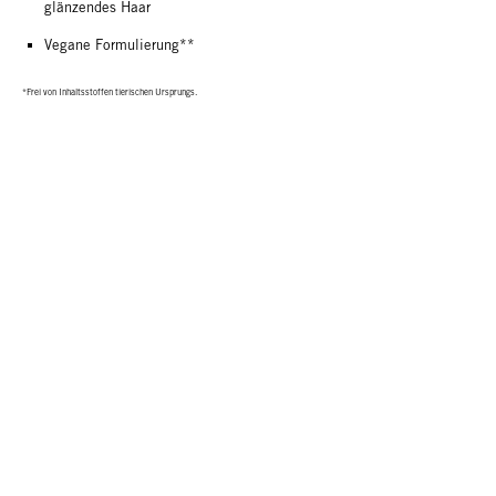
glänzendes Haar
Vegane Formulierung**
*Frei von Inhaltsstoffen tierischen Ursprungs.