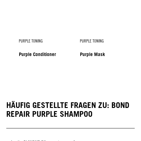
PURPLE TONING
PURPLE TONING
Purple Conditioner
Purple Mask
PURPLE TONING
PURPLE TONING
Purple Spray Conditioner
Purple Toning Drops Ice
HÄUFIG GESTELLTE FRAGEN ZU: BOND
REPAIR PURPLE SHAMPOO