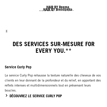
HAIR BY Reema
HAIR BY Brendnetta
HAIR BY Patricia & Javier
HAIR BY Nick & Jack
HAIR BY Shy & Flo
HAIR BY Linda
DES SERVICES SUR-MESURE FOR
EVERY YOU.**
Service Curly Pop
Le service Curly Pop rehausse la texture naturelle des cheveux de vos
clients en leur donnant de la profondeur et du relief, en apportant des
reflets intenses et multidimensionnels tout en préservant leurs
boucles.
DÉCOUVREZ LE SERVICE CURLY POP