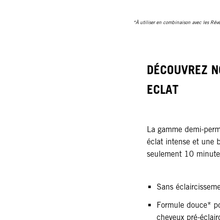
*À utiliser en combinaison avec les 
DÉCOUVREZ N
ECLAT
La gamme demi-perma
éclat intense et une b
seulement 10 minut
Sans éclaircissem
Formule douce* po
cheveux pré-éclair