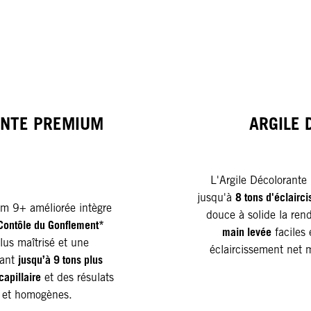
ANTE PREMIUM
ARGILE 
L'Argile Décolorant
8 tons d'éclairc
jusqu'à
m 9+ améliorée intègre
douce à solide la ren
Contôle du Gonflement*
main levée
faciles 
lus maîtrisé et une
éclaircissement net 
jusqu’à 9 tons plus
rant
capillaire
et des résulats
s et homogènes.