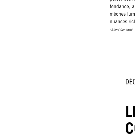
tendance, al
mèches lumi
nuances ric
*Blond Contrasté
DÉ
L
C