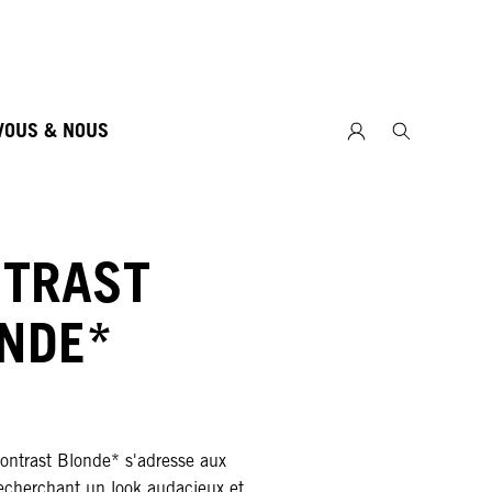
VOUS & NOUS
TRAST
NDE*
Contrast Blonde* s'adresse aux
echerchant un look audacieux et