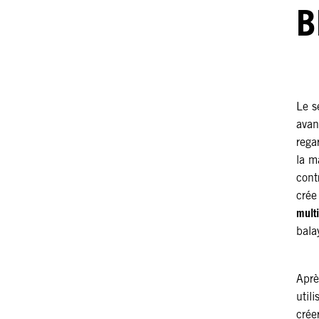
B
Le s
avan
rega
la m
cont
cré
mult
bala
Aprè
util
crée