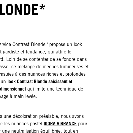
LONDE*
ervice Contrast Blonde
*
propose un look
t-gardiste et tendance, qui attire le
rd. Loin de se contenter de se fondre dans
asse, ce mélange de mèches lumineuses et
rastées à des nuances riches et profondes
look Contrast Blonde saisissant et
e un
idimensionnel
qui imite une technique de
yage à main levée.
s une décoloration préalable, nous avons
IGORA VIBRANCE
isé les nuances pastel
pour
r une neutralisation équilibrée, tout en