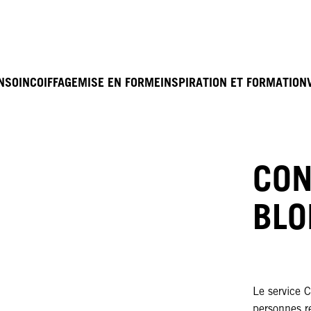
N
SOIN
COIFFAGE
MISE EN FORME
INSPIRATION ET FORMATION
CON
BLO
Le service 
personnes r