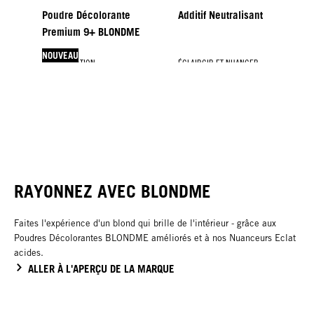
Poudre Décolorante
Additif Neutralisant
Premium 9+ BLONDME
NOUVEAU
PASTELLISATION
ÉCLAIRCIR ET NUANCER
ÉCLAIRCIR ET NUANCER
RÉVÉLATEURS
Nuanceurs Eclat
Crème Blondeur à Éclaircir
Blonde Lifting
Révélateurs Premium
Spécial Cheveux Blancs
NOUVEAU
NOUVEAU
RAYONNEZ AVEC BLONDME
Faites l'expérience d'un blond qui brille de l'intérieur - grâce aux
Poudres Décolorantes BLONDME améliorés et à nos Nuanceurs Eclat
acides.
ALLER À L'APERÇU DE LA MARQUE