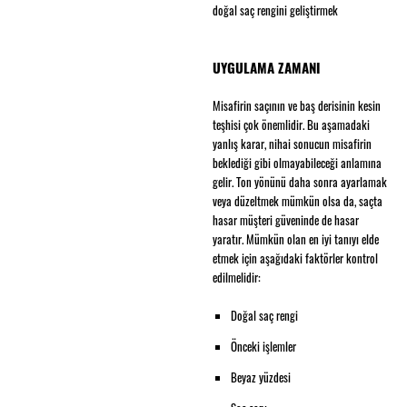
doğal saç rengini geliştirmek
UYGULAMA ZAMANI
Misafirin saçının ve baş derisinin kesin
teşhisi çok önemlidir. Bu aşamadaki
yanlış karar, nihai sonucun misafirin
beklediği gibi olmayabileceği anlamına
gelir. Ton yönünü daha sonra ayarlamak
veya düzeltmek mümkün olsa da, saçta
hasar müşteri güveninde de hasar
yaratır. Mümkün olan en iyi tanıyı elde
etmek için aşağıdaki faktörler kontrol
edilmelidir:
Doğal saç rengi
Önceki işlemler
Beyaz yüzdesi