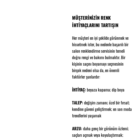
MÜŞTERİNİZİN RENK
İHTİYAÇLARINI TARTIŞIN
Her müşteri en iyi şekilde görünmek ve
hissetmek ister, bu nedenle başarılı bir
salon renklendirme servisinin temeli
doğru rengi ve bakımı bulmaktır. Bir
kişinin saçını boyamayı seçmesinin
birçok nedeni olsa da, en önemli
faktörler şunlardır:
İHTİYAÇ:
beyaza kapama; dip boya
TALEP:
değişim zamanı; özel bir fırsat;
kendine güveni geliştirmek; en son moda
trendlerini yaşamak
ARZU:
daha genç bir görünüm özlemi;
saçları açmak veya koyulaştırmak;