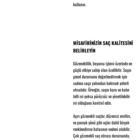
kullanın.
MİSAFİRİNİZİN SAÇ KALİTESİNİ
BELİRLEYİN
Gözeneklilik, boyama işlemi üzerinde en
güçlü etkiye sahip olan özelliktir. Saçın
genel durumunu değerlendirmek için
sadece saça yakından bakmak yeterli
olmalıdır. Örneğin, saçın kuru ve kalın
telli mi yoksa pürüzsüz ve yönetilebilir
mi olduğunu kontrol edin.
Aşırı gözenekli saçlar, düzensiz emilim,
ve pamuk yünü gibi uçlar dahil birçok
renklendirme hatasının nedeni olabilir.
Çok gözenekli saç olması durumunda,