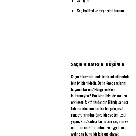
Saç çapı
Saç kalitesi ve baş derisi durumu
SAÇIN HİKAYESİNİ DÜŞÜNÜN
Saçın hikayesini anlatmak misafirleriniz
için iyi bir fikirdir. Daha önce saçlarını
boyamışlar mı? Hangi renkleri
kullanmışlar? Bunların ikisi de sonucu
etkileyen faktörlerdendir. Bitmiş sonucu
tahmin etmenin harika bir yolu, asıl
randevularından önce bir saç teli testi
yapmaktır. Sadece bir tutam saç alın ve
ona tam renk formülünüzü uygulayın,
ardından bunu bir kılavuz olarak