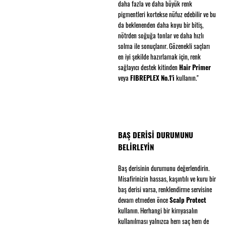
daha fazla ve daha büyük renk
pigmentleri kortekse nüfuz edebilir ve bu
da beklenenden daha koyu bir bitiş,
nötrden soğuğa tonlar ve daha hızlı
solma ile sonuçlanır. Gözenekli saçları
en iyi şekilde hazırlamak için, renk
sağlayıcı destek kitinden
Hair Primer
veya
FIBREPLEX No.1'i
kullanın."
BAŞ DERİSİ DURUMUNU
BELİRLEYİN
Baş derisinin durumunu değerlendirin.
Misafirinizin hassas, kaşıntılı ve kuru bir
baş derisi varsa, renklendirme servisine
devam etmeden önce
Scalp Protect
kullanın. Herhangi bir kimyasalın
kullanılması yalnızca hem saç hem de