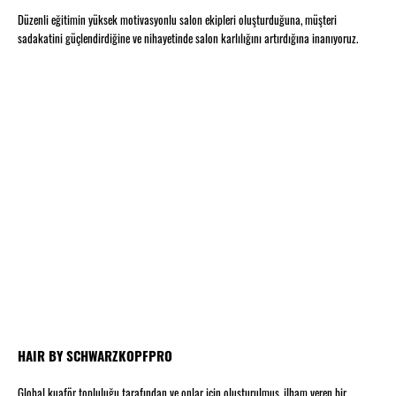
Düzenli eğitimin yüksek motivasyonlu salon ekipleri oluşturduğuna, müşteri
sadakatini güçlendirdiğine ve nihayetinde salon karlılığını artırdığına inanıyoruz.
HAIR BY SCHWARZKOPFPRO
Global kuaför topluluğu tarafından ve onlar için oluşturulmuş, ilham veren bir