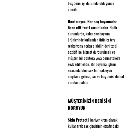
baş derisi iyi durumda olduğunda
önerilir.
Unutmayın: Her saç boyamadan
önce cilt testi zorunludur
. Nadir
durumlarda, kalıcı saç boyama
ürünlerinde kullanılan ürünler ters
reaksiyona neden olabilir; deri testi
pozitif ise, hizmet durdurulmalı ve
müşteri bir doktora veya dermatoloğa
sevk edilmelidir. Bir boyama işlemi
sırasında olumsuz bir reaksiyon
meydana gelirse, saç ve baş derisi derhal
durulanmalıdır.
MÜŞTERİNİZİN DERİSİNİ
KORUYUN
Skin Protect'i
bariyer krem olarak
kullanarak saç çizgisinin etrafındaki