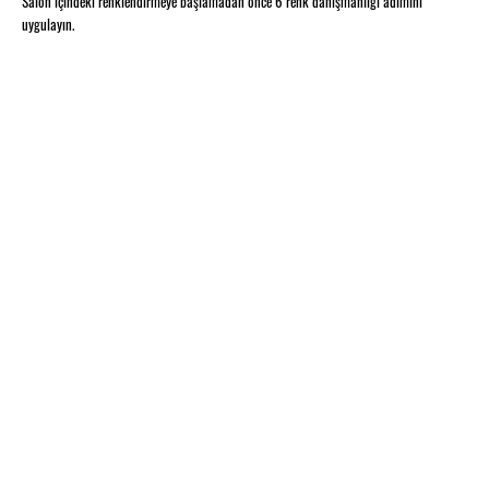
Salon içindeki renklendirmeye başlamadan önce 6 renk danışmanlığı adımını
uygulayın.