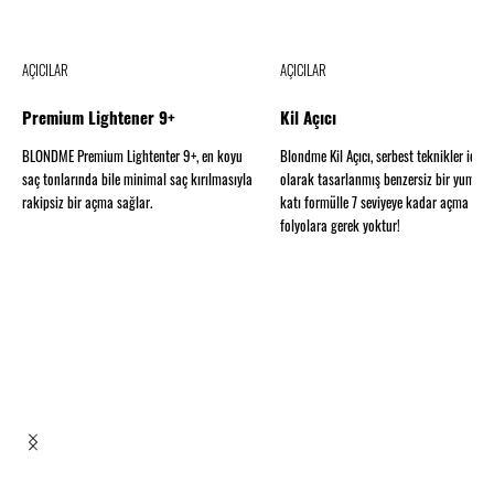
AÇICILAR
AÇICILAR
Premium Lightener 9+
Kil Açıcı
BLONDME Premium Lightenter 9+, en koyu
Blondme Kil Açıcı, serbest teknikler için 
saç tonlarında bile minimal saç kırılmasıyla
olarak tasarlanmış benzersiz bir yumuş
rakipsiz bir açma sağlar.
katı formülle 7 seviyeye kadar açma sağl
folyolara gerek yoktur!