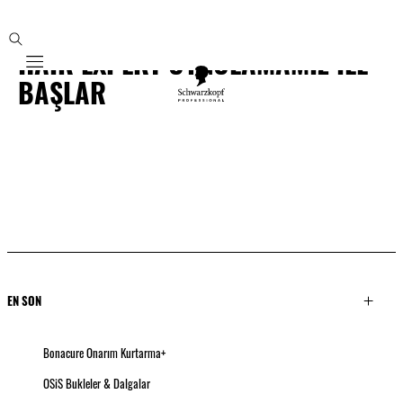
PROFESYONEL BİR KONSÜLTASYON
HAIR EXPERT UYGULAMAMIZ İLE
Mobile navigation
BAŞLAR
EN SON
Bonacure Onarım Kurtarma+
OSiS Bukleler & Dalgalar