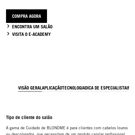
COMPRA AGORA
ENCONTRA UM SALÃO
VISITA O E-ACADEMY
VISÃO GERAL
APLICAÇÃO
TECNOLOGIA
DICA DE ESPECIALISTA
ING
Tipo de cliente do salão
A gama de Cuidado de BLONDME é para clientes com cabelos louros
ou descolorados, que necessitam de um produto capilar profissional