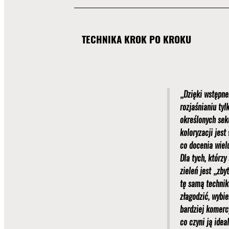
TECHNIKA KROK PO KROKU
„Dzięki wstępn
rozjaśnianiu tyl
określonych sekc
koloryzacji jest 
co docenia wiel
Dla tych, którzy
zieleń jest „zby
tę samą techni
złagodzić, wybie
bardziej komerc
co czyni ją idea