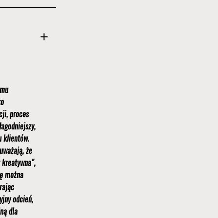
emu
ko
ji, proces
łagodniejszy,
u klientów.
 uważają, że
t kreatywna",
kę można
rając
yjny odcień,
lną dla