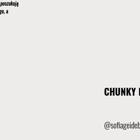
 poszukują
go, a
CHUNKY 
@sofiageide