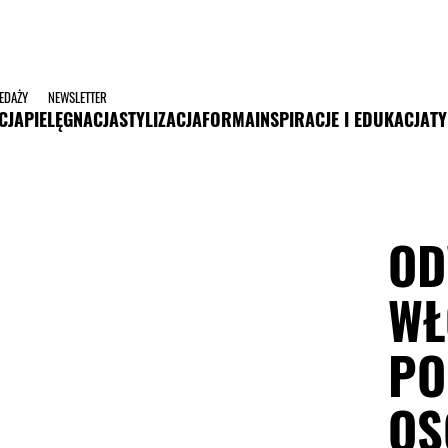
ZEDAŻY
NEWSLETTER
CJA
PIELĘGNACJA
STYLIZACJA
FORMA
INSPIRACJE I EDUKACJA
TY
OD
WŁ
PO
OS