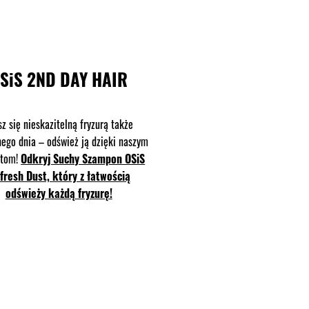
SiS 2ND DAY HAIR
sz się nieskazitelną fryzurą także
ego dnia – odśwież ją dzięki naszym
ktom!
Odkryj Suchy Szampon OSiS
fresh Dust, który z łatwością
odświeży każdą fryzurę!