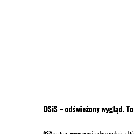
OSiS – odświeżony wygląd. To
OSiS
ma teraz nowoczesny i inkluzywny design, któ