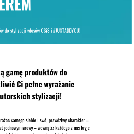
EREM
w do stylizacji włosów OSiS i #JUSTADDYOU!
zą gamę produktów do
żliwić Ci pełne wyrażanie
utorskich stylizacji!
rażać samego siebie i swój prawdziwy charakter –
jest jednowymiarowy – wewnątrz każdego z nas kryje