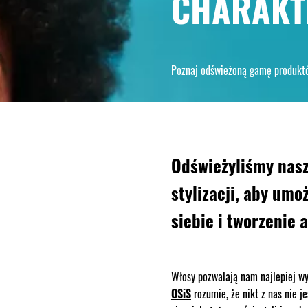
CHARAKT
Poznaj odświeżoną gamę produktó
Odświeżyliśmy nas
stylizacji, aby umo
siebie i tworzenie a
Włosy pozwalają nam najlepiej wy
OSiS
rozumie, że nikt z nas nie 