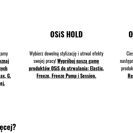
OSiS HOLD
O
 gamy
Wybierz dowolną stylizację i utrwal efekty
Cie
oznaj
swojej pracy!
Wypróbuj naszą gamę
następn
cych
produktów OSiS do utrwalania: Elastic,
produ
ax, G.
Freeze, Freeze Pump i Session.
Re
ej.
ięcej?