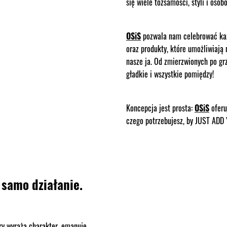
się wiele tożsamości, styli i oso
OSiS
pozwala nam celebrować każ
oraz produkty, które umożliwiają
nasze ja. Od zmierzwionych po grz
gładkie i wszystkie pomiędzy!
Koncepcja jest prosta:
OSiS
oferu
czego potrzebujesz, by JUST ADD
 samo działanie.
ry wyraża charakter, emanuje