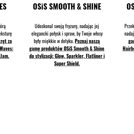
ES
OSiS SMOOTH & SHINE
OS
tórą
Udoskonal swoją fryzurę, nadając jej
Przek
eksturę
elegancki połysk i spraw, by Twoje włosy
nada
ręt za
były miękkie w dotyku.
Poznaj naszą
ga
 Waves:
gamę produktów OSiS Smooth & Shine
Hairb
 Jam.
do stylizacji: Glow, Sparkler, Flatliner i
Super Shield.