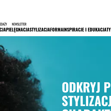
ZEDAŻY
NEWSLETTER
CJA
PIELĘGNACJA
STYLIZACJA
FORMA
INSPIRACJE I EDUKACJA
TY
ODKRYJ 
STYLIZAC