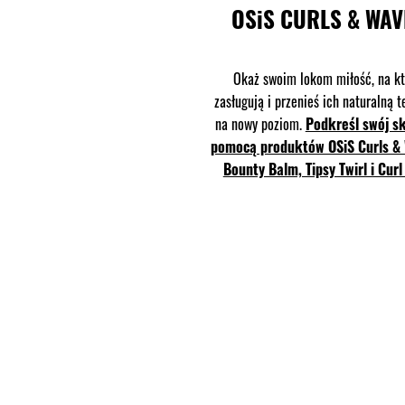
OSiS CURLS & WAV
Okaż swoim lokom miłość, na k
zasługują i przenieś ich naturalną t
na nowy poziom.
Podkreśl swój sk
pomocą produktów OSiS Curls &
Bounty Balm, Tipsy Twirl i Curl