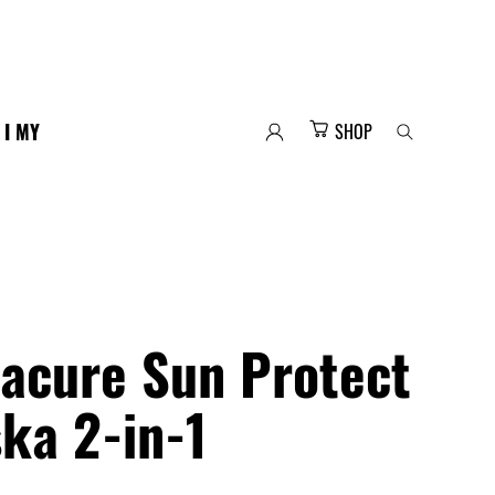
 I MY
SHOP
acure Sun Protect
ka 2-in-1