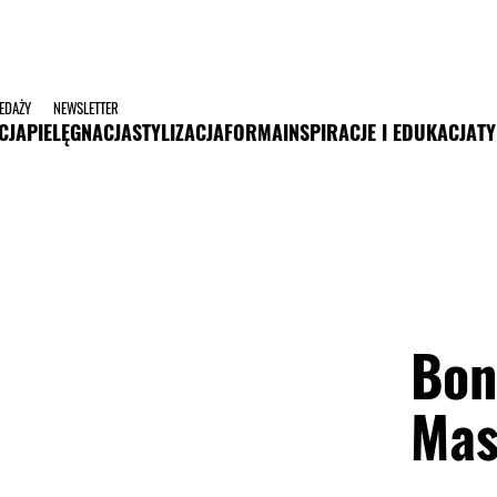
ZEDAŻY
NEWSLETTER
CJA
PIELĘGNACJA
STYLIZACJA
FORMA
INSPIRACJE I EDUKACJA
TY
Bon
Mas