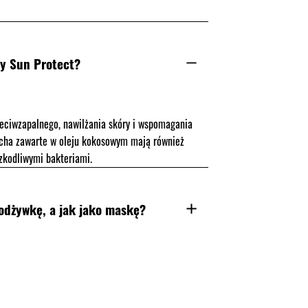
my Sun Protect?
rzeciwzapalnego, nawilżania skóry i wspomagania
cucha zawarte w oleju kokosowym mają również
szkodliwymi bakteriami.
odżywkę, a jak jako maskę?