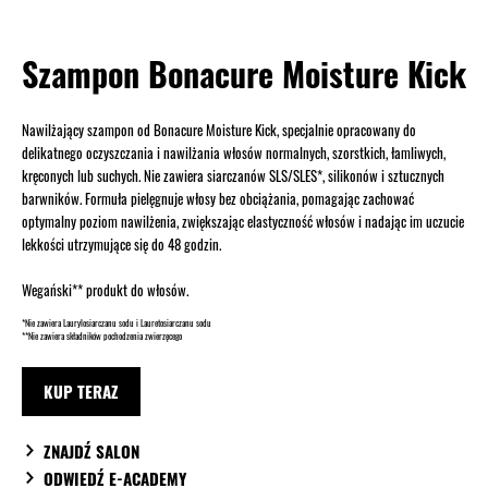
Szampon Bonacure Moisture Kick
Nawilżający szampon od Bonacure Moisture Kick, specjalnie opracowany do
delikatnego oczyszczania i nawilżania włosów normalnych, szorstkich, łamliwych,
kręconych lub suchych. Nie zawiera siarczanów SLS/SLES*, silikonów i sztucznych
barwników. Formuła pielęgnuje włosy bez obciążania, pomagając zachować
optymalny poziom nawilżenia, zwiększając elastyczność włosów i nadając im uczucie
lekkości utrzymujące się do 48 godzin.
Wegański** produkt do włosów.
*Nie zawiera Laurylosiarczanu sodu i Lauretosiarczanu sodu
**Nie zawiera składników pochodzenia zwierzęcego
KUP TERAZ
ZNAJDŹ SALON
ODWIEDŹ E-ACADEMY