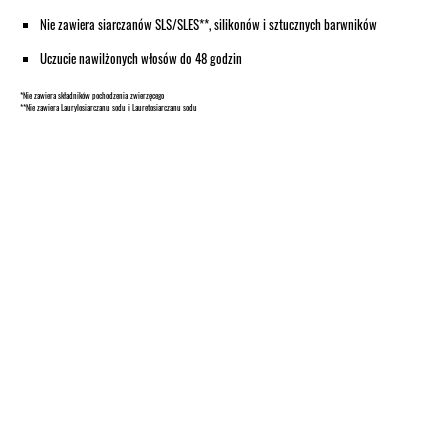
Nie zawiera siarczanów SLS/SLES**, silikonów i sztucznych barwników
Uczucie nawilżonych włosów do 48 godzin
*Nie zawiera składników pochodzenia zwierzęcego
**Nie zawiera Laurylosiarczanu sodu i Lauretosiarczanu sodu