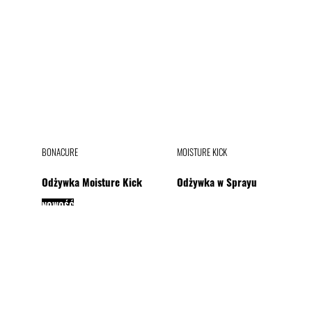
BONACURE
MOISTURE KICK
Odżywka Moisture Kick
Odżywka w Sprayu
NOWOŚĆ
BONACURE
MOISTURE KICK
Maska Moisture Kick
Serum Hialuronowe
NOWOŚĆ