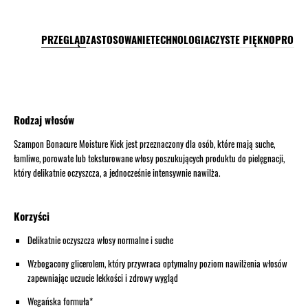
PRZEGLĄD
ZASTOSOWANIE
TECHNOLOGIA
CZYSTE PIĘKNO
PRO TI
Rodzaj włosów
Szampon Bonacure Moisture Kick jest przeznaczony dla osób, które mają suche,
łamliwe, porowate lub teksturowane włosy poszukujących produktu do pielęgnacji,
który delikatnie oczyszcza, a jednocześnie intensywnie nawilża.
Korzyści
Delikatnie oczyszcza włosy normalne i suche
Wzbogacony glicerolem, który przywraca optymalny poziom nawilżenia włosów
zapewniając uczucie lekkości i zdrowy wygląd
Wegańska formuła*