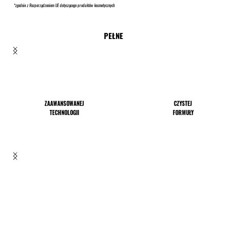
*zgodnie z Rozporządzeniem UE dotyczącego produktów kosmetycznych
PEŁNE
ZAAWANSOWANEJ
CZYSTEJ
TECHNOLOGII
FORMUŁY